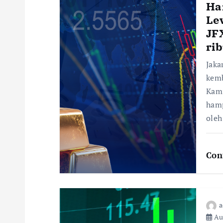
Ha
Le
JF
ri
Jaka
kemb
Kami
hamp
oleh
Con
a
Aug