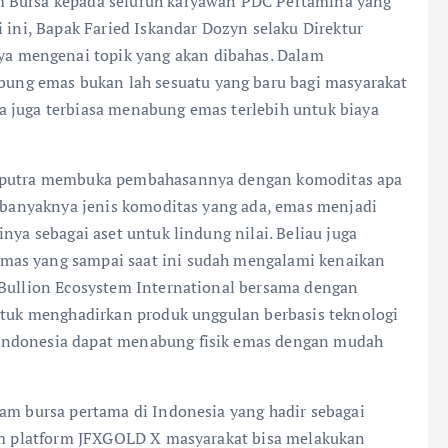
m Bursa kepada seluruh karyawan PDC Pertamina yang
 ini, Bapak Faried Iskandar Dozyn selaku Direktur
 mengenai topik yang akan dibahas. Dalam
ng emas bukan lah sesuatu yang baru bagi masyarakat
a juga terbiasa menabung emas terlebih untuk biaya
 Saputra membuka pembahasannya dengan komoditas apa
a banyaknya jenis komoditas yang ada, emas menjadi
nya sebagai aset untuk lindung nilai. Beliau juga
mas yang sampai saat ini sudah mengalami kenaikan
 Bullion Ecosystem International bersama dengan
untuk menghadirkan produk unggulan berbasis teknologi
Indonesia dapat menabung fisik emas dengan mudah
lam bursa pertama di Indonesia yang hadir sebagai
lam platform JFXGOLD X masyarakat bisa melakukan