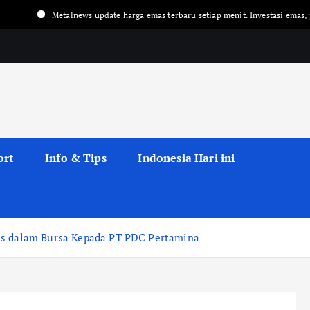
etalnews update harga emas terbaru setiap menit. Investasi emas, peluang emas 
ort
Info & Tips
Indonesia Hari ini
as dalam Bursa Kepada PT PDC Pertamina