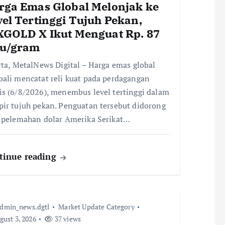
rga Emas Global Melonjak ke
vel Tertinggi Tujuh Pekan,
XGOLD X Ikut Menguat Rp. 87
bu/gram
rta, MetalNews Digital – Harga emas global
ali mencatat reli kuat pada perdagangan
s (6/8/2026), menembus level tertinggi dalam
ir tujuh pekan. Penguatan tersebut didorong
 pelemahan dolar Amerika Serikat…
tinue reading
dmin_news.dgtl
Market Update Category
ust 3, 2026
37 views