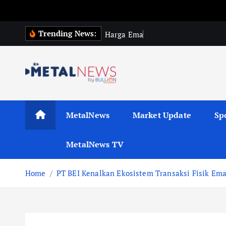
M
Trending News:
H
a
r
g
a
E
m
a
s
G
l
o
b
a
l
MetalNews
Market Update
Sp
MetalNews TV
Home
PT BEI Kenalkan Ekosistem Transaksi Fisik Em