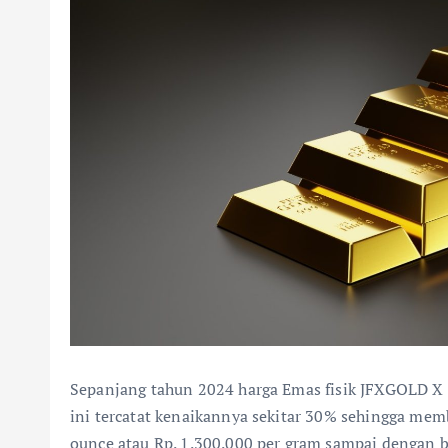
Sepanjang tahun 2024 harga Emas fisik JFXGOLD X 
ini tercatat kenaikannya sekitar 30% sehingga me
ounce atau Rp. 1.300.000 per gram sampai dengan b