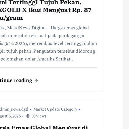
vel Tertinggi Tujuh Pekan,
XGOLD X Ikut Menguat Rp. 87
bu/gram
rta, MetalNews Digital – Harga emas global
ali mencatat reli kuat pada perdagangan
s (6/8/2026), menembus level tertinggi dalam
ir tujuh pekan. Penguatan tersebut didorong
 pelemahan dolar Amerika Serikat…
tinue reading
dmin_news.dgtl
Market Update Category
ust 3, 2026
50 views
rga Emas Global Menguat di