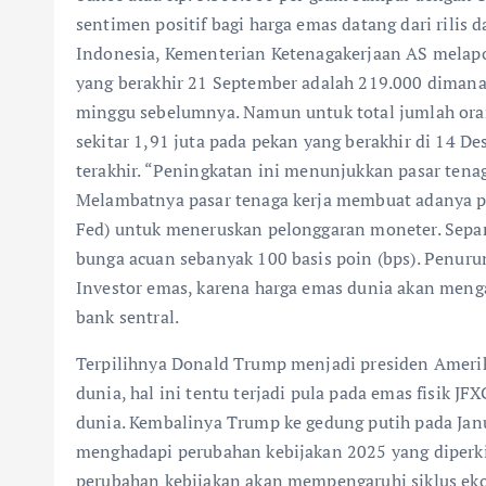
sentimen positif bagi harga emas datang dari rilis 
Indonesia, Kementerian Ketenagakerjaan AS melapo
yang berakhir 21 September adalah 219.000 dimana
minggu sebelumnya. Namun untuk total jumlah ora
sekitar 1,91 juta pada pekan yang berakhir di 14 De
terakhir. “Peningkatan ini menunjukkan pasar tena
Melambatnya pasar tenaga kerja membuat adanya pe
Fed) untuk meneruskan pelonggaran moneter. Sepa
bunga acuan sebanyak 100 basis poin (bps). Penur
Investor emas, karena harga emas dunia akan meng
bank sentral.
Terpilihnya Donald Trump menjadi presiden Ameri
dunia, hal ini tentu terjadi pula pada emas fisik 
dunia. Kembalinya Trump ke gedung putih pada Jan
menghadapi perubahan kebijakan 2025 yang diperki
perubahan kebijakan akan mempengaruhi siklus ek