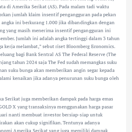
data di Amerika Serikat (AS). Pada malam tadi waktu
rkan jumlah klaim insentif pengangguran pada pekan
 angka ini berkurang 1.000 jika dibandingkan dengan
ng yang masih menerima insentif pengangguran ini
sember. Jumlah ini adalah angka tertinggi dalam 3 tahun
ga kerja melambat,” sebut riset Bloomberg Economics.
luang bagi Bank Sentral AS The Federal Reserve (The
njang tahun 2024 saja The Fed sudah memangkas suku
unan suku bunga akan memberikan angin segar kepada
alami kenaikan jika adanya penurunan suku bunga oleh
ka Serikat juga memberikan dampak pada harga emas
JFXGOLD X yang transaksinya menggunakan harga pasar
uari nanti membuat investor bersiap-siap untuk
rakan akan cukup signifikan. Tentunya adanya
onomi Amerika Serikat yang juga memiliki dampak