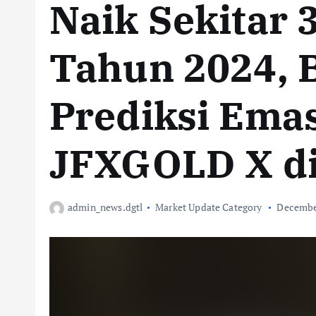
Naik Sekitar
Tahun 2024, 
Prediksi Emas
JFXGOLD X di
admin_news.dgtl
Market Update Category
December