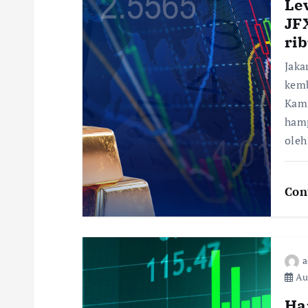
Le
JF
ri
Jaka
kemb
Kami
hamp
oleh
Con
a
Aug
Ha