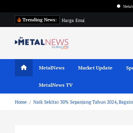
Metalnews update ha
Trending News:
H
a
r
g
a
E
m
a
s
G
l
o
b
a
MetalNews
Market Update
Sp
MetalNews TV
Home
Naik Sekitar 30% Sepanjang Tahun 2024, Bagai