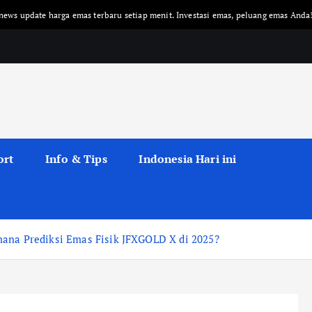
rga emas terbaru setiap menit. Investasi emas, peluang emas Anda!
Emas 
ort
Info & Tips
Indonesia Hari ini
mana Prediksi Emas Fisik JFXGOLD X di 2025?