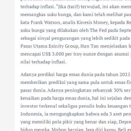
terhadap inflasi. “Jika (tarif) terwujud, ini akan me
memangkas suku bunga, dan kami telah melihat pas
kata Frank Watson, analis Kinesis Money, kepada 
suku bunga yang dilakukan oleh The Fed pada Sept
sebagai sinyal pengurangan yang lebih sedikit pada 
Pasar Utama Exinity Group, Han Tan menjelaskan b
mencapai US$ 3.000 per troy ounce dengan asumsi p
nilai terhadap inflasi.
Adanya prediksi harga emas dunia pada tahun 2025
memberikan prediksi yang sama pula untuk emas f
pasar dunia. Adanya peningkatan sebanyak 30% se
kenaikan pada harga emas dunia, hal ini sejalan de
investor terkenal sekaligus penulis buku keuangan t
Indonesia, ia mengungkapkan bahwa ada 3 aset pent
yang memiliki pola pikir yang benar dan siap, Depr
hidup mereka. Mohon bersiap. Jaga diri kamu. Beli e