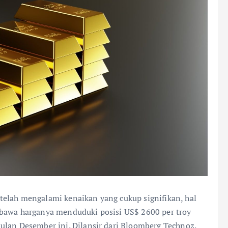
telah mengalami kenaikan yang cukup signifikan, hal
mbawa harganya menduduki posisi US$ 2600 per troy
ulan Desember ini. Dilansir dari Bloomberg Technoz,