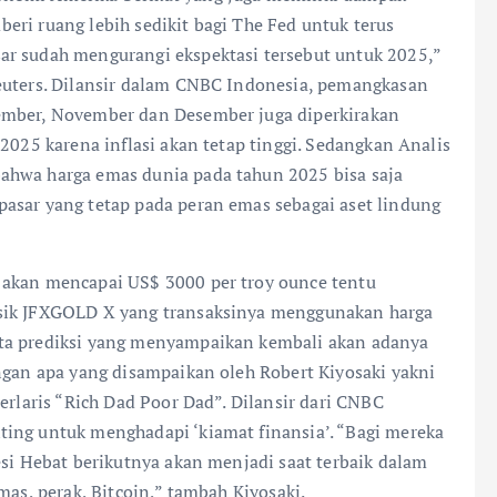
mberi ruang lebih sedikit bagi The Fed untuk terus
ar sudah mengurangi ekspektasi tersebut untuk 2025,”
Reuters. Dilansir dalam CNBC Indonesia, pemangkasan
ember, November dan Desember juga diperkirakan
2025 karena inflasi akan tetap tinggi. Sedangkan Analis
ahwa harga emas dunia pada tahun 2025 bisa saja
asar yang tetap pada peran emas sebagai aset lindung
 akan mencapai US$ 3000 per troy ounce tentu
isik JFXGOLD X yang transaksinya menggunakan harga
rta prediksi yang menyampaikan kembali akan adanya
ngan apa yang disampaikan oleh Robert Kiyosaki yakni
erlaris “Rich Dad Poor Dad”. Dilansir dari CNBC
ing untuk menghadapi ‘kiamat finansia’. “Bagi mereka
esi Hebat berikutnya akan menjadi saat terbaik dalam
mas, perak, Bitcoin,” tambah Kiyosaki.