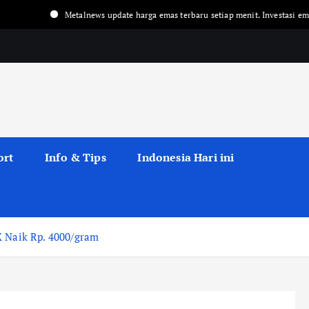
Metalnews update harga emas terbaru setiap menit. Investasi emas, peluang e
ort
Info & Tips
Indonesia Hari ini
X Naik Rp. 4000/gram