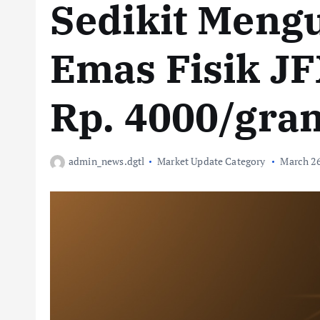
Sedikit Mengu
Emas Fisik J
Rp. 4000/gra
admin_news.dgtl
Market Update Category
March 26