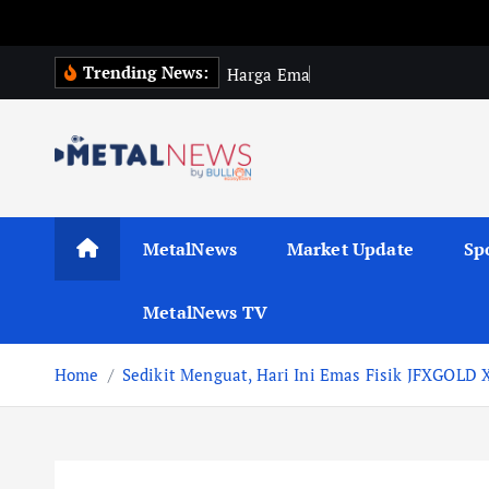
Trending News:
H
a
r
g
a
E
m
a
s
G
l
o
b
a
l
MetalNews
Market Update
Sp
MetalNews TV
Home
Sedikit Menguat, Hari Ini Emas Fisik JFXGOLD 