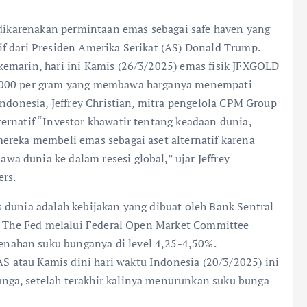
i dikarenakan permintaan emas sebagai safe haven yang
f dari Presiden Amerika Serikat (AS) Donald Trump.
emarin, hari ini Kamis (26/3/2025) emas fisik JFXGOLD
 4000 per gram yang membawa harganya menempati
Indonesia, Jeffrey Christian, mitra pengelola CPM Group
ernatif “Investor khawatir tentang keadaan dunia,
ereka membeli emas sebagai aset alternatif karena
 dunia ke dalam resesi global,” ujar Jeffrey
ers.
 dunia adalah kebijakan yang dibuat oleh Bank Sentral
). The Fed melalui Federal Open Market Committee
nahan suku bunganya di level 4,25-4,50%.
atau Kamis dini hari waktu Indonesia (20/3/2025) ini
ga, setelah terakhir kalinya menurunkan suku bunga