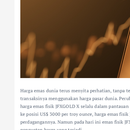
Harga emas dunia terus menyita perhatian, tanpa t
transaksinya menggunakan harga pasar dunia. Peru
harga emas fisik JFXGOLD X selalu dalam pantauan
ke posisi US$ 3000 per troy ounce, harga emas fis
perdagangannya. Namun pada hari ini emas fisik 
penguatan harga yang terjadi.