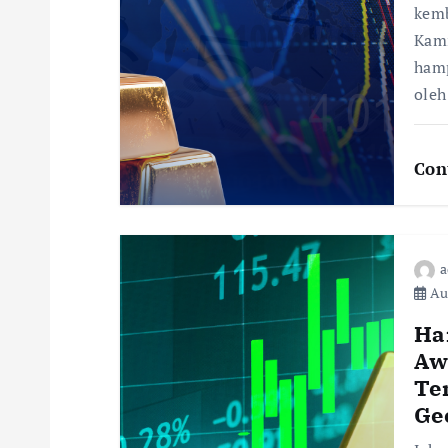
kemb
Kami
hamp
oleh
Con
a
Aug
Ha
Aw
Te
Ge