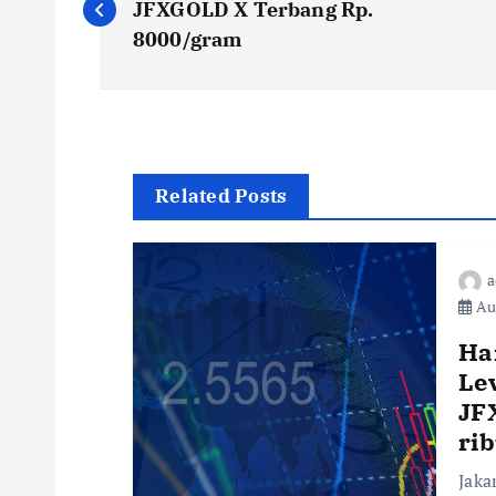
JFXGOLD X Terbang Rp.
8000/gram
Related Posts
a
Aug
Ha
Le
JF
ri
Jaka