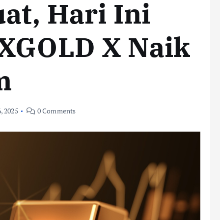
at, Hari Ini
FXGOLD X Naik
m
, 2025
0 Comments