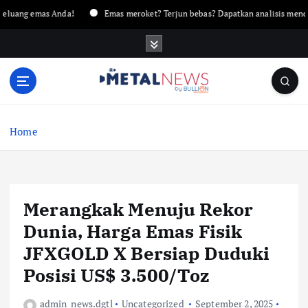
 emas Anda!
Emas meroket? Terjun bebas? Dapatkan analisis mendalam ha
Home
Merangkak Menuju Rekor
Dunia, Harga Emas Fisik
JFXGOLD X Bersiap Duduki
Posisi US$ 3.500/Toz
admin_news.dgtl
Uncategorized
September 2, 2025