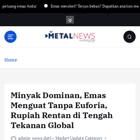
g emas Anda!
Emas meroket? Terjun bebas? Dapatkan analisis mendalam h
Home
Minyak Dominan, Emas
Menguat Tanpa Euforia,
Rupiah Rentan di Tengah
Tekanan Global
admin_news.dgtl
Market Update Category