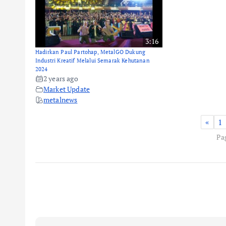
3:16
Hadirkan Paul Partohap, MetalGO Dukung
Industri Kreatif Melalui Semarak Kehutanan
2024
2 years ago
Market Update
metalnews
«
1
Pag