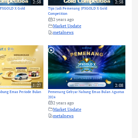
2:58
2:58
JFXGOLD X Gold
Tips Jadi Pemenang JFXGOLD X Gold
Competition
2 years ago
Market Update
metalnews
1:27
2:08
bung Emas Periode Bulan
Pemenang Gebyar Nabung Emas Bulan Agustus
2024
2 years ago
Market Update
metalnews