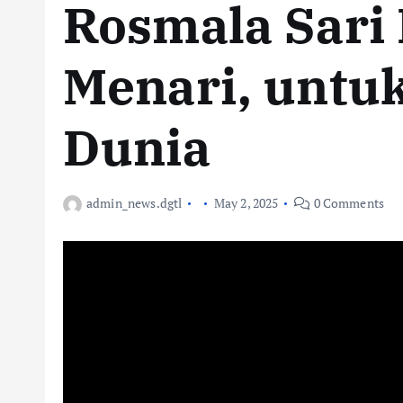
Rosmala Sari 
Menari, untu
Dunia
admin_news.dgtl
May 2, 2025
0 Comments