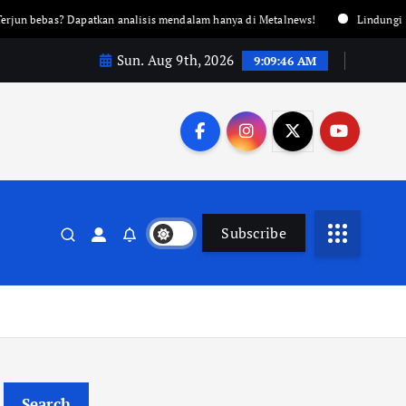
tkan analisis mendalam hanya di Metalnews!
Lindungi aset Anda dengan 
Sun. Aug 9th, 2026
9:09:48 AM
Subscribe
Search