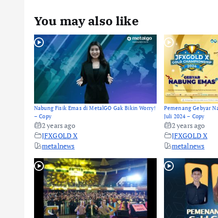
You may also like
Nabung Fisik Emas di MetalGO Gak Bikin Worry!
Pemenang Gebyar Na
– Copy
Juli 2024 – Copy
2 years ago
2 years ago
JFXGOLD X
JFXGOLD X
metalnews
metalnews