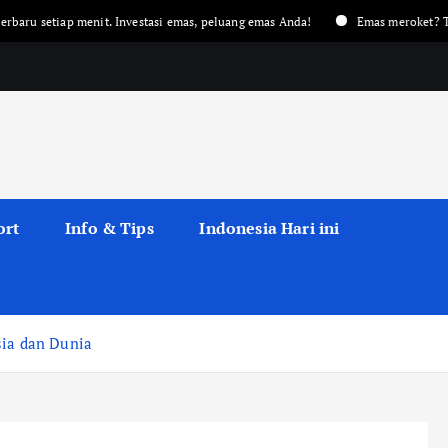
it. Investasi emas, peluang emas Anda!
Emas meroket? Terjun bebas? Dapa
ort
Info & Tips
Indonesia Hari ini
sia dan Dunia