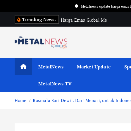
Metalnews update harga emas terbaru setiap men
Trending News:
H
a
r
g
a
E
m
a
s
G
l
o
b
a
l
M
e
n
g
u
a
t
d
i
MetalNews
Market Update
Sp
MetalNews TV
Home
Rosmala Sari Dewi : Dari Menari, untuk Indone