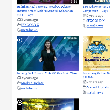
3:16
Hadirkan Paul Partohap, MetalGO Dukung
Tips Jadi Pemenang 
Industri Kreatif Melalui Semarak Kehutanan
Competition – Copy
2024 – Copy
2 years ago
2 years ago
JFXGOLD X
JFXGOLD X
metalnews
metalnews
Nabung Fisik Emas di MetalGO Gak Bikin Worry!
Pemenang Gebyar Na
2 years ago
Juli 2024
2 years ago
Market Update
Market Update
metalnews
metalnews