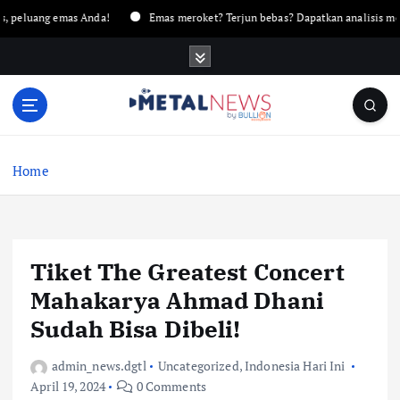
luang emas Anda!
Emas meroket? Terjun bebas? Dapatkan analisis mendal
Home
Tiket The Greatest Concert
Mahakarya Ahmad Dhani
Sudah Bisa Dibeli!
admin_news.dgtl
Uncategorized
,
Indonesia Hari Ini
April 19, 2024
0 Comments