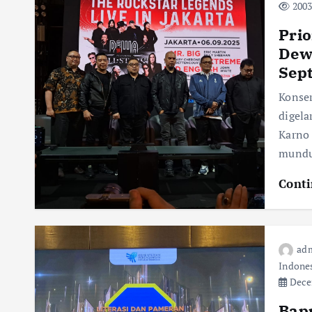
2003
Prio
Dewa
Sep
Konser
digela
Karno
mundu
Conti
adm
Indones
Decem
Bap