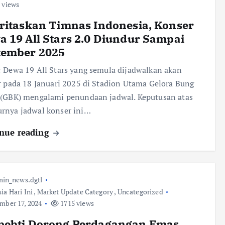
 views
ritaskan Timnas Indonesia, Konser
 19 All Stars 2.0 Diundur Sampai
tember 2025
 Dewa 19 All Stars yang semula dijadwalkan akan
r pada 18 Januari 2025 di Stadion Utama Gelora Bung
 (GBK) mengalami penundaan jadwal. Keputusan atas
rnya jadwal konser ini…
nue reading
in_news.dgtl
ia Hari Ini
,
Market Update Category
,
Uncategorized
ber 17, 2024
1715 views
pebti Dorong Perdagangan Emas