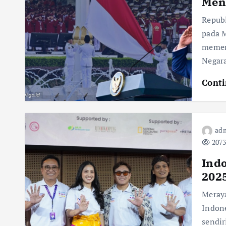
Men
Republ
pada M
memeri
Negar
Conti
adm
2073
Indo
2025
Meray
Indone
sendi