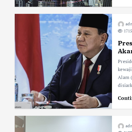
adm
1715
Pres
Aka
Presid
kewaj
Alam (
disiar
Conti
adm