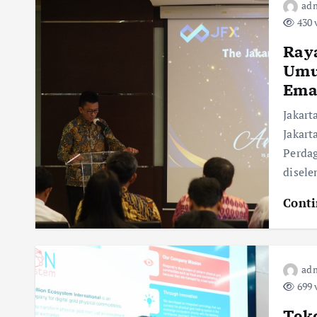
adm
430 
Raya
Umu
Emas
Jakart
Jakart
Perdag
disele
Conti
adm
699 
Teke