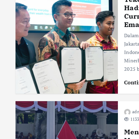
Hadi
Curr
Ema
Dalam
Jakart
Indone
Miner
2025 
Conti
adm
1133
Menc