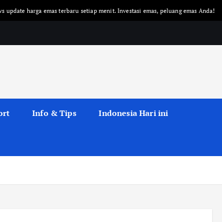
emas terbaru setiap menit. Investasi emas, peluang emas Anda!
Emas mero
ort
Info & Tips
Indonesia Hari ini