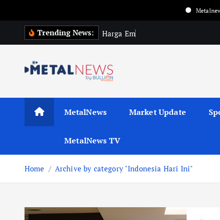
Metalnews update harga 
Trending News:
H
a
r
g
a
E
m
a
s
G
l
o
b
a
MetalNews
Market Update
Sp
MetalNews TV
Home
Archive by category "Indonesia Hari Ini"