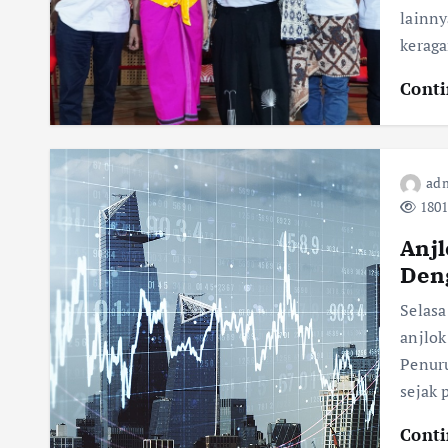
lainn
kerag
Conti
adm
1801
Anj
Den
Selasa
anjlok
Penuru
sejak
Conti