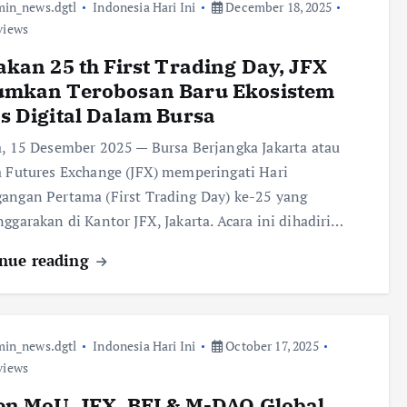
in_news.dgtl
Indonesia Hari Ini
December 18, 2025
views
kan 25 th First Trading Day, JFX
mkan Terobosan Baru Ekosistem
 Digital Dalam Bursa
a, 15 Desember 2025 — Bursa Berjangka Jakarta atau
a Futures Exchange (JFX) memperingati Hari
angan Pertama (First Trading Day) ke-25 yang
nggarakan di Kantor JFX, Jakarta. Acara ini dihadiri…
nue reading
in_news.dgtl
Indonesia Hari Ini
October 17, 2025
views
n MoU, JFX, BEI & M-DAQ Global