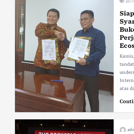
2177
Siap
Syar
Buk
Perj
Ecos
Kamis,
tanda
under
Intern
atas d
Conti
adm