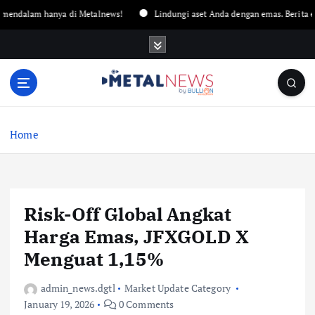
am hanya di Metalnews!
Lindungi aset Anda dengan emas. Berita emas ter
Home
Risk-Off Global Angkat
Harga Emas, JFXGOLD X
Menguat 1,15%
admin_news.dgtl
Market Update Category
January 19, 2026
0 Comments