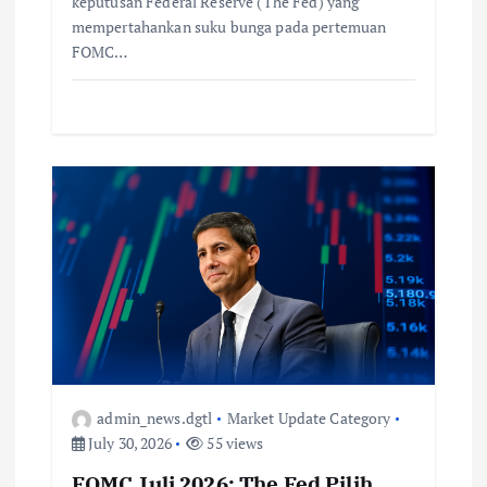
keputusan Federal Reserve (The Fed) yang
mempertahankan suku bunga pada pertemuan
FOMC…
admin_news.dgtl
Market Update Category
July 30, 2026
55 views
FOMC Juli 2026: The Fed Pilih