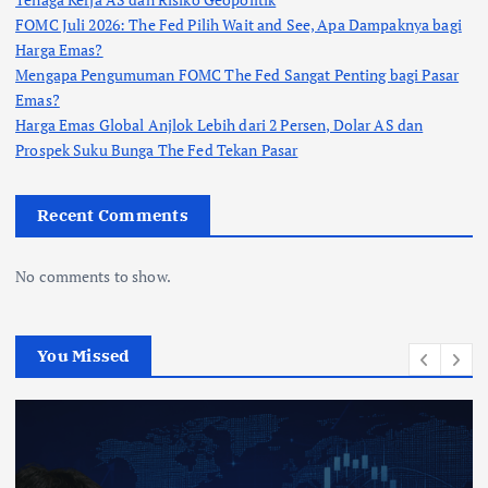
FOMC Juli 2026: The Fed Pilih Wait and See, Apa Dampaknya bagi
Harga Emas?
Mengapa Pengumuman FOMC The Fed Sangat Penting bagi Pasar
Emas?
Harga Emas Global Anjlok Lebih dari 2 Persen, Dolar AS dan
Prospek Suku Bunga The Fed Tekan Pasar
Recent Comments
No comments to show.
You Missed