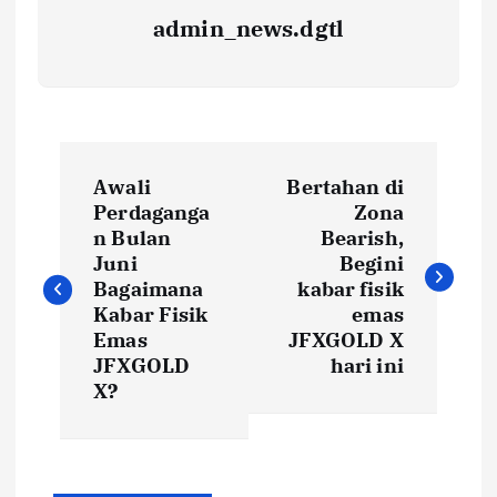
admin_news.dgtl
Awali
Bertahan di
Perdaganga
Zona
n Bulan
Bearish,
Juni
Begini
Bagaimana
kabar fisik
Kabar Fisik
emas
Emas
JFXGOLD X
JFXGOLD
hari ini
X?