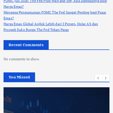
FOMC Juli 2026: The Fed Pilih Wait and See, Apa Dampaknya bagi
Harga Emas?
Mengapa Pengumuman FOMC The Fed Sangat Penting bagi Pasar
Emas?
Harga Emas Global Anjlok Lebih dari 2 Persen, Dolar AS dan
Prospek Suku Bunga The Fed Tekan Pasar
Recent Comments
No comments to show.
You Missed