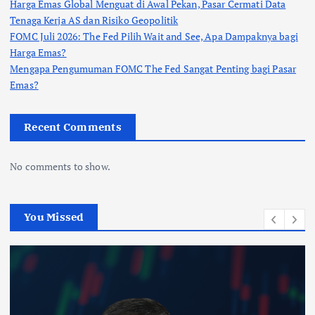
Harga Emas Global Menguat di Awal Pekan, Pasar Cermati Data
Tenaga Kerja AS dan Risiko Geopolitik
FOMC Juli 2026: The Fed Pilih Wait and See, Apa Dampaknya bagi
Harga Emas?
Mengapa Pengumuman FOMC The Fed Sangat Penting bagi Pasar
Emas?
Recent Comments
No comments to show.
You Missed