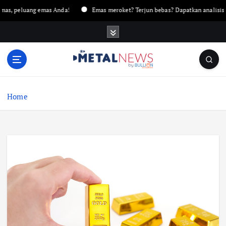
s, peluang emas Anda!
Emas meroket? Terjun bebas? Dapatkan analisis me
Home